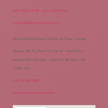
(61) 99243-3195
–
(61) 2099-0313
recepcao@odontoonface.com
Clínica Odontológica Odonto On Face – Guará
Quadra QE 15, Bloco B, Loja 10 – Próximo a
padaria Pão Dourado – Guará II, Brasília – DF,
71050-621
(
61) 99338-1985
guara@odontoonface.com