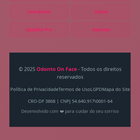
Uniodonto
Odont
Quallity Pro
Hapvida
© 2025
Odonto On Face
- Todos os direitos
reservados
Política de Privacidade
Termos de Uso
LGPD
Mapa do Site
CRO-DF 3868 | CNPJ 54.640.917\0001-64
Desenvolvido com ❤️ para cuidar do seu sorriso