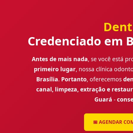
Dent
Credenciado em Br
Antes de mais nada
, se você está 
primeiro lugar
, nossa clínica odont
Brasília
.
Portanto
, oferecemos
den
canal, limpeza, extração e restau
Guará
-
cons
📅 AGENDAR COM