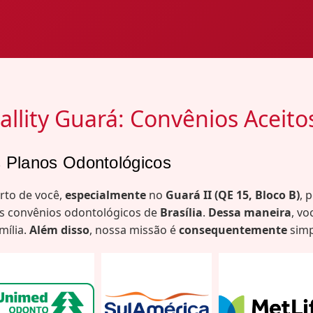
llity Guará: Convênios Aceito
s Planos Odontológicos
erto de você,
especialmente
no
Guará II (QE 15, Bloco B)
, 
ais convênios odontológicos de
Brasília
.
Dessa maneira
, v
mília.
Além disso
, nossa missão é
consequentemente
simp