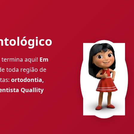
ntológico
a termina aqui!
Em
e toda região de
tas:
ortodontia,
entista Quallity