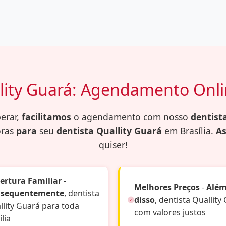
lity Guará: Agendamento Onli
erar,
facilitamos
o agendamento com nosso
dentist
oras
para
seu
dentista Quallity Guará
em Brasília.
As
quiser!
ertura Familiar
-
Melhores Preços
-
Alé
sequentemente
, dentista
disso
, dentista Quallity
llity Guará para toda
com valores justos
lia