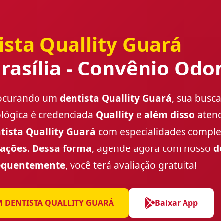
ista Quallity Guará
asília - Convênio Odo
procurando um
dentista Quallity Guará
, sua busc
ológica é credenciada
Quallity
e
além disso
atend
tista Quallity Guará
com especialidades comple
rações
.
Dessa forma
, agende agora com nosso
d
equentemente
, você terá avaliação gratuita!
 DENTISTA QUALLITY GUARÁ
Baixar App