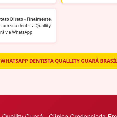
tato Direto
-
Finalmente
,
 com seu dentista Quallity
rá via WhatsApp
 WHATSAPP DENTISTA QUALLITY GUARÁ BRASÍ
 Quallity Guará - Clínica Credenciada Em