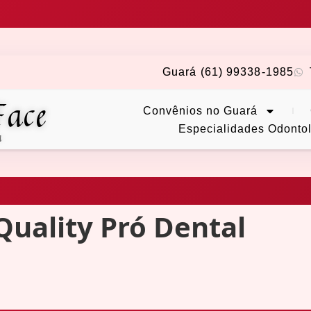
Guará (61) 99338-1985
Face
Convênios no Guará
Especialidades Odonto
a
Quality Pró Dental