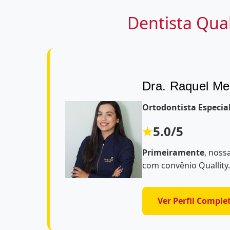
Dentista Qual
Dra. Raquel Mel
Ortodontista Especia
5.0/5
Primeiramente
, noss
com convênio Quallity
Ver Perfil Comple