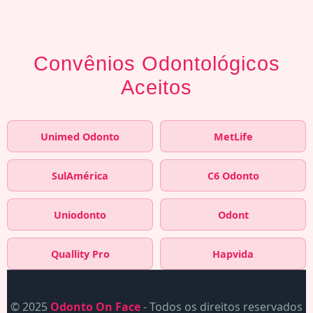
Convênios Odontológicos
Aceitos
Unimed Odonto
MetLife
SulAmérica
C6 Odonto
Uniodonto
Odont
Quallity Pro
Hapvida
© 2025
Odonto On Face
- Todos os direitos reservados