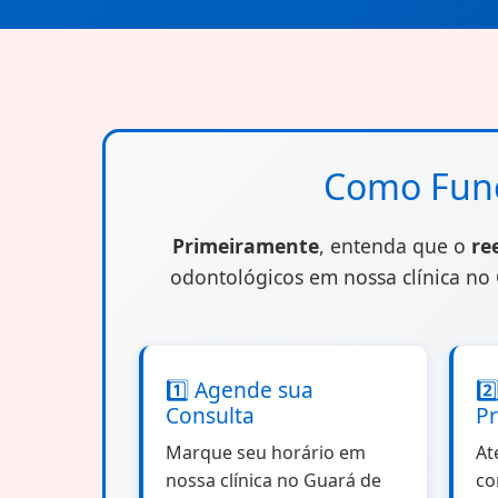
Apicetomia birradicular com obtura
USO: 22.32
TUSS: 82000085
Apicetomia birradicular sem obtura
Como Func
USO: 18.60
Primeiramente
, entenda que o
re
TUSS: 82000158
odontológicos em nossa clínica no
Apicetomia multirradicular com obt
USO: 33.80
TUSS: 82000166
1️⃣ Agende sua
2️
Consulta
P
Apicetomia multirradicular sem obt
Marque seu horário em
At
USO: 25.40
nossa clínica no Guará de
co