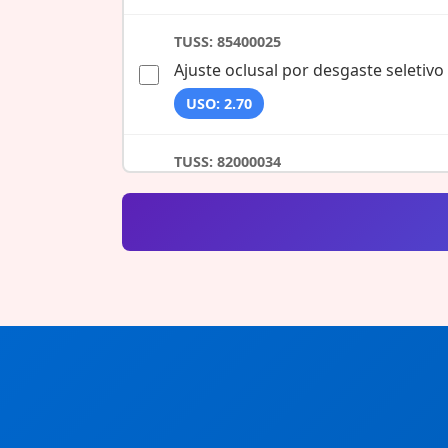
TUSS: 85400025
Ajuste oclusal por desgaste seletivo
USO: 2.70
TUSS: 82000034
Alveoloplastia
USO: 3.10
TUSS: 82000050
Amputação radicular com obturaçã
USO: 6.00
TUSS: 82000069
Amputação radicular sem obturaçã