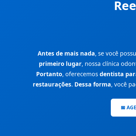
Ree
USO: 6.00
TUSS: 86000039
Aparelho de protração mandibular 
USO: 5.00
Antes de mais nada
, se você poss
TUSS: 86000055
primeiro lugar
, nossa clínica odo
Aparelho extrabucal
Portanto
, oferecemos
dentista pa
USO: 5.00
restaurações
.
Dessa forma
, você p
TUSS: 86000098
Aparelho ortodôntico fixo metálico
📅 AG
USO: 5.00
TUSS: 82000077