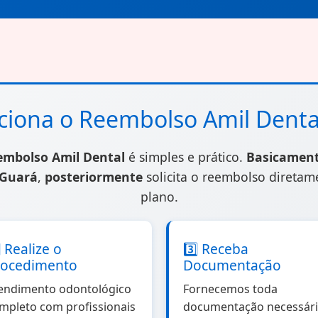
ção retrógrada
ção retrógrada
iona o Reembolso Amil Denta
embolso Amil Dental
é simples e prático.
Basicamen
Guará
,
posteriormente
solicita o reembolso direta
uração retrógrada
plano.
⃣ Realize o
3️⃣ Receba
rocedimento
Documentação
uração retrógrada
endimento odontológico
Fornecemos toda
mpleto com profissionais
documentação necessár