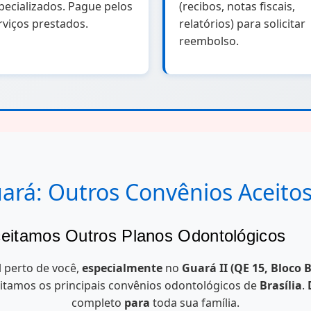
pecializados. Pague pelos
(recibos, notas fiscais,
rviços prestados.
relatórios) para solicitar
ração retrógrada
reembolso.
ração retrógrada
ará: Outros Convênios Aceitos
eitamos Outros Planos Odontológicos
l perto de você,
especialmente
no
Guará II (QE 15, Bloco B
va
itamos os principais convênios odontológicos de
Brasília
.
completo
para
toda sua família.