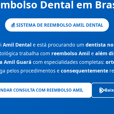
mbolso Dental em Bras
💰 SISTEMA DE REEMBOLSO AMIL DENTAL
- APM
ui
Amil Dental
e está procurando um
dentista n
ntológica trabalha com
reembolso Amil
e
além di
ra Amil Guará
com especialidades completas:
ort
aga pelos procedimentos e
consequentemente
re
ENDAR CONSULTA COM REEMBOLSO AMIL
Baix