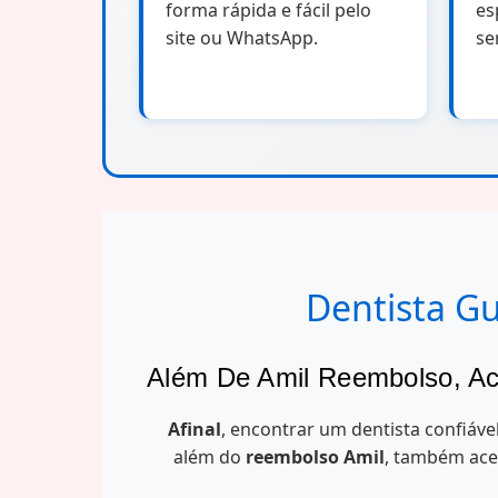
forma rápida e fácil pelo
es
TUSS: 82000174
site ou WhatsApp.
se
Apicetomia unirradicular com obtu
USO: 16.74
TUSS: 82000182
Apicetomia unirradicular sem obtu
USO: 13.58
TUSS: 84000031
Dentista Gu
Aplicação de cariostático
USO: 0.10
Além De Amil Reembolso, Ac
TUSS: 84000058
Afinal
, encontrar um dentista confiáve
Aplicação de selante - técnica invasi
além do
reembolso Amil
, também ace
USO: 8.70