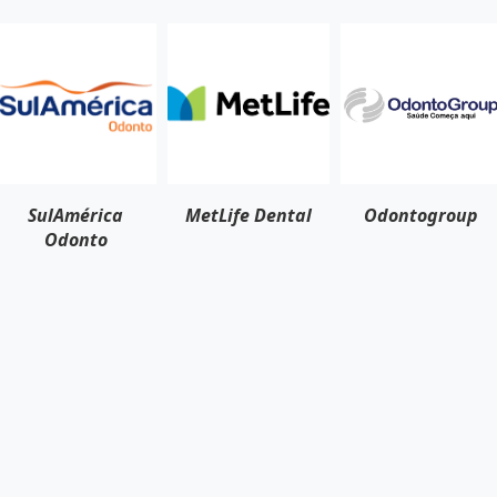
issuras
MetLife Dental
SulAmérica
Odontogroup
Odonto
o
bulo