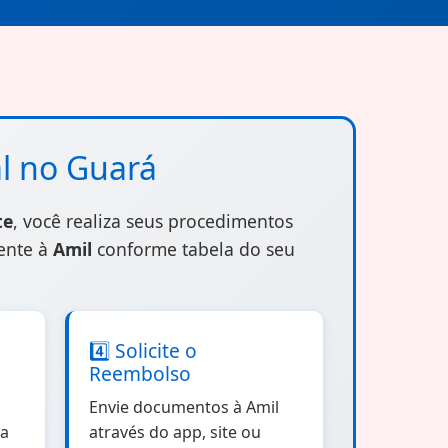
l no Guará
te
, você realiza seus procedimentos
mente à
Amil
conforme tabela do seu
4️⃣ Solicite o
Reembolso
Envie documentos à Amil
ia
através do app, site ou