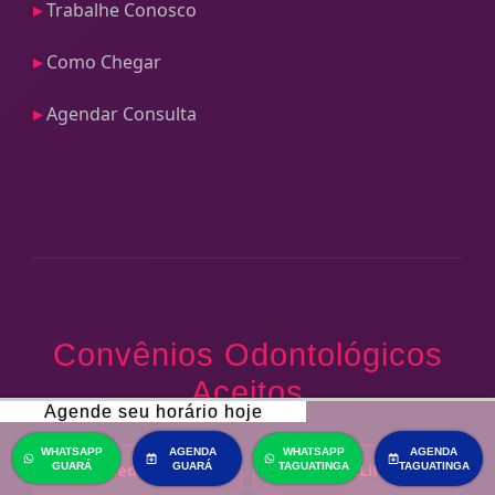
Trabalhe Conosco
Como Chegar
Agendar Consulta
Convênios Odontológicos
Aceitos
Agende seu horário hoje
WHATSAPP
AGENDA
WHATSAPP
AGENDA
Unimed Odonto
MetLife
GUARÁ
GUARÁ
TAGUATINGA
TAGUATINGA