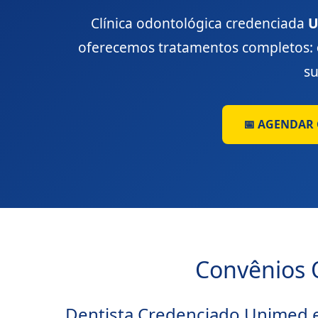
Clínica odontológica credenciada
U
oferecemos tratamentos completos:
s
📅 AGENDAR
Convênios O
Dentista Credenciado Unimed 