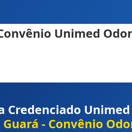
 Convênio Unimed Odo
ta Credenciado Unimed
 e Guará - Convênio Odo