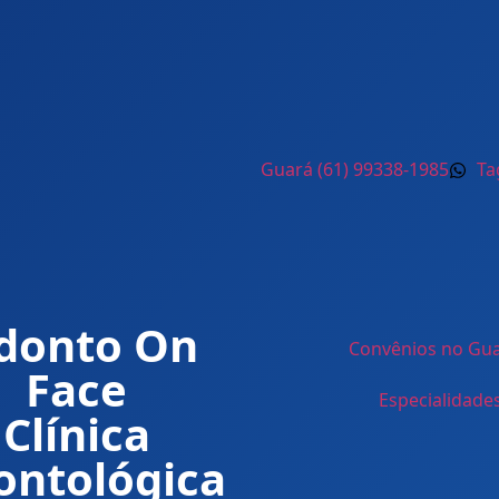
Guará (61) 99338-1985
Ta
donto On
Convênios no Gu
Face
Especialidade
Clínica
ontológica