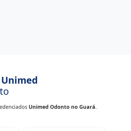
 Unimed
to
redenciados
Unimed Odonto no Guará
.