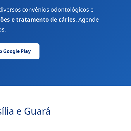
diversos convênios odontológicos e
ções e tratamento de cáries
. Agende
os.
p Google Play
ília e Guará