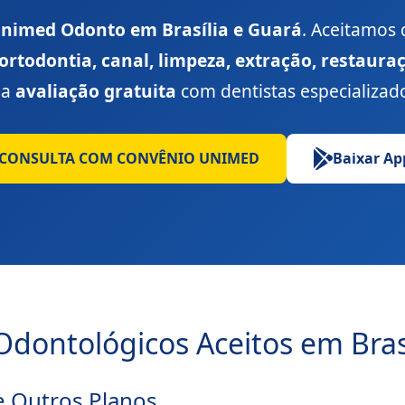
nimed Odonto em Brasília e Guará
. Aceitamos 
ortodontia, canal, limpeza, extração, restaura
ua
avaliação gratuita
com dentistas especializad
 CONSULTA COM CONVÊNIO UNIMED
Baixar Ap
dontológicos Aceitos em Bras
e Outros Planos