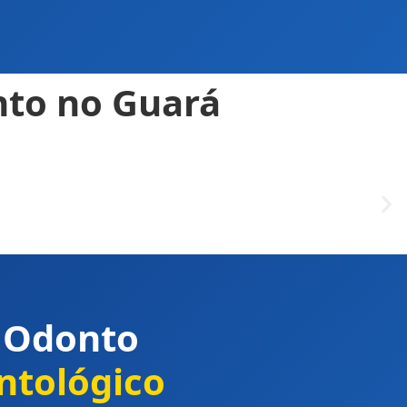
nto no Guará
 Odonto
ntológico