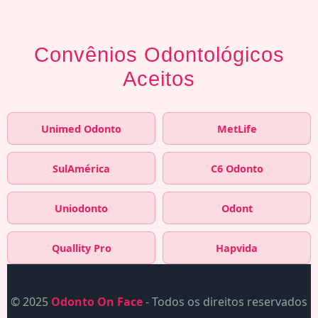
Convênios Odontológicos
Aceitos
Unimed Odonto
MetLife
SulAmérica
C6 Odonto
Uniodonto
Odont
Quallity Pro
Hapvida
© 2025
Odonto On Face
- Todos os direitos reservados