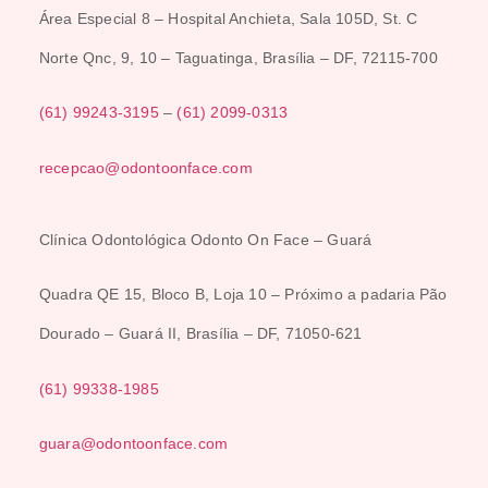
Área Especial 8 –
Hospital Anchieta,
Sala 105D, St. C
Norte Qnc, 9, 10 – Taguatinga, Brasília – DF, 72115-700
(61) 99243-3195
–
(61) 2099-0313
recepcao@odontoonface.com
Clínica Odontológica Odonto On Face – Guará
Quadra QE 15, Bloco B, Loja 10 – Próximo a padaria Pão
Dourado – Guará II, Brasília – DF, 71050-621
(
61) 99338-1985
guara@odontoonface.com